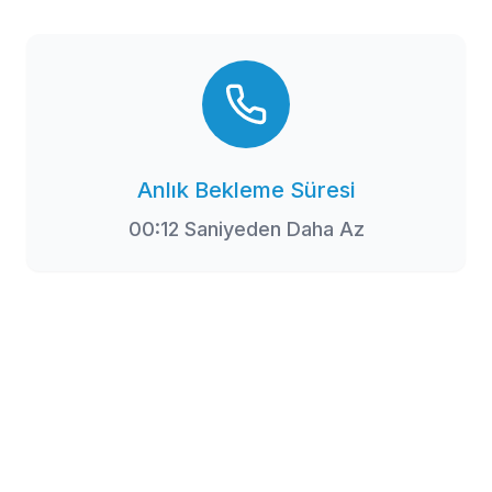
Aktarmalı uçuşlara göz atın
Erken saatlerdeki uçuşları değerlendirin
Anlık Bekleme Süresi
AraBiletAl
00:
12
Saniyeden Daha Az
Mobil uygulamaya özel avantajlardan faydalanmak için mobil
uygulamamızı hemen indirin!
E-Bülten
Kampanyalarımızdan ve indirimlerimizden güncel olarak haberdar olun.
Abone Ol
Abone olarak
Gizlilik Politikası
'nı kabul etmiş olursunuz.