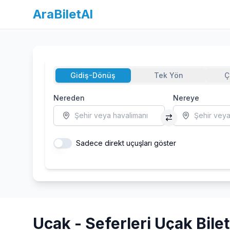
AraBiletAl
Gidiş-Dönüş
Tek Yön
Ç
Nereden
Nereye
Şehir veya havalimanı
Şehir veya
Sadece direkt uçuşları göster
Ucak
-
Seferleri
Uçak Bilet