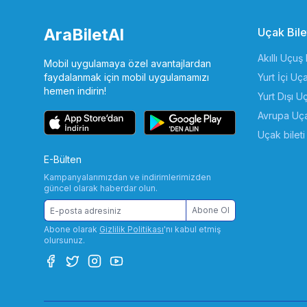
AraBiletAl
Uçak Bile
Akıllı Uçuş 
Mobil uygulamaya özel avantajlardan
faydalanmak için mobil uygulamamızı
Yurt İçi Uça
hemen indirin!
Yurt Dışı Uç
Avrupa Uça
Uçak bilet
E-Bülten
Kampanyalarımızdan ve indirimlerimizden
güncel olarak haberdar olun.
Abone Ol
Abone olarak
Gizlilik Politikası
'nı kabul etmiş
olursunuz.