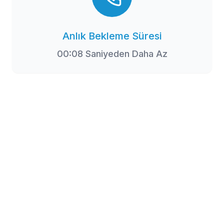
Mobil uygulamaya özel avantajlardan faydalanmak için mobil
uygulamamızı hemen indirin!
Anlık Bekleme Süresi
00:
08
Saniyeden Daha Az
E-Bülten
Kampanyalarımızdan ve indirimlerimizden güncel olarak haberdar olun.
Abone Ol
Abone olarak
Gizlilik Politikası
'nı kabul etmiş olursunuz.
Uçak Bileti
Akıllı Uçuş Bileti
Yurt İçi Uçak Bileti
Yurt Dışı Uçak Bileti
Avrupa Uçak Seferleri